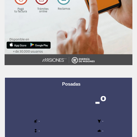
Posadas
-º
-
-
-
-