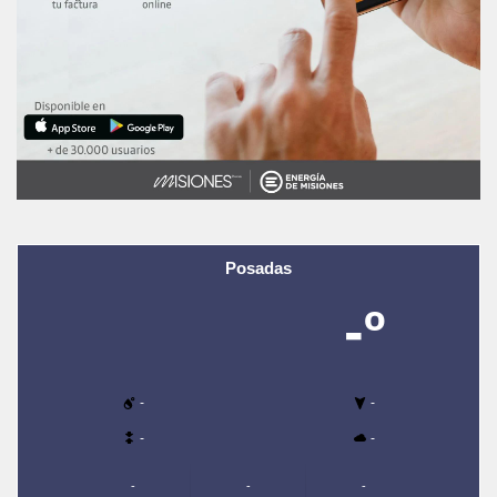
Posadas
-º
-
-
-
-
-
-
-