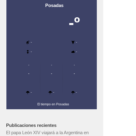
Posadas
-º
-
-
-
-
-
-
-
-
-
-
-
-
-
El tiempo en Posadas
Publicaciones recientes
El papa León XIV viajará a la Argentina en