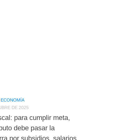
Y ECONOMÍA
UBRE DE 2025
scal: para cumplir meta,
puto debe pasar la
ra por subsidios, salarios