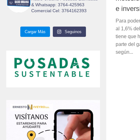
& Whatsapp: 3764-425963
e invers
Comercial Cel: 3764162393
Para poder
al 1,6% de
Cargar Más
Seguinos
tiene que 
parte del 
según...