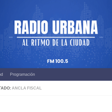
nd
Programación
TADO:
ANCLA FISCAL