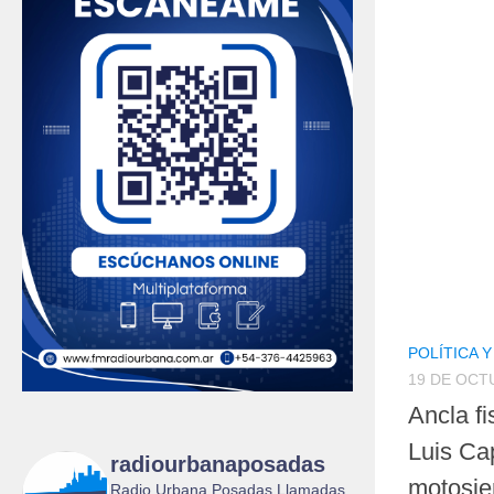
POLÍTICA 
19 DE OCT
Ancla fi
Luis Ca
radiourbanaposadas
motosier
Radio Urbana Posadas Llamadas