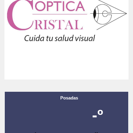
Posadas
-º