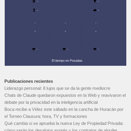
-
-
-
-
-
-
-
-
-
-
-
-
-
El tiempo en Posadas
Publicaciones recientes
Liderazgo personal: 8 lujos que se da la gente mediocre
Chats de Claude quedaron expuestos en la Web y reavivaron el
debate por la privacidad en la inteligencia artificial
Boca recibe a Vélez este sábado en la cancha de Huracán por
el Torneo Clausura: hora, TV y formaciones
Qué cambia si se aprueba la nueva Ley de Propiedad Privada:
cómo serán los desalojos exprés y los contratos de alquiler