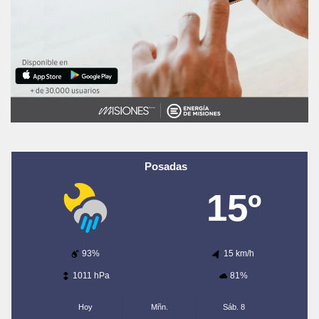
Posadas
15º
93%
15 km/h
1011 hPa
81%
Hoy
Mñn.
Sáb. 8