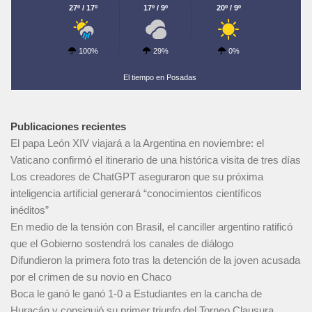
27º / 17º
17º / 9º
20º / 9º
100%
29%
0%
El tiempo en Posadas
Publicaciones recientes
El papa León XIV viajará a la Argentina en noviembre: el
Vaticano confirmó el itinerario de una histórica visita de tres días
Los creadores de ChatGPT aseguraron que su próxima
inteligencia artificial generará “conocimientos científicos
inéditos”
En medio de la tensión con Brasil, el canciller argentino ratificó
que el Gobierno sostendrá los canales de diálogo
Difundieron la primera foto tras la detención de la joven acusada
por el crimen de su novio en Chaco
Boca le ganó le ganó 1-0 a Estudiantes en la cancha de
Huracán y consiguió su primer triunfo del Torneo Clausura