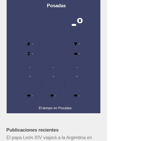
Posadas
-º
-
-
-
-
-
-
-
-
-
-
-
-
-
El tiempo en Posadas
Publicaciones recientes
El papa León XIV viajará a la Argentina en