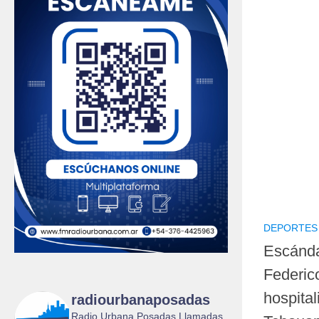
DEPORTES
Escánda
Federic
hospital
radiourbanaposadas
Radio Urbana Posadas Llamadas