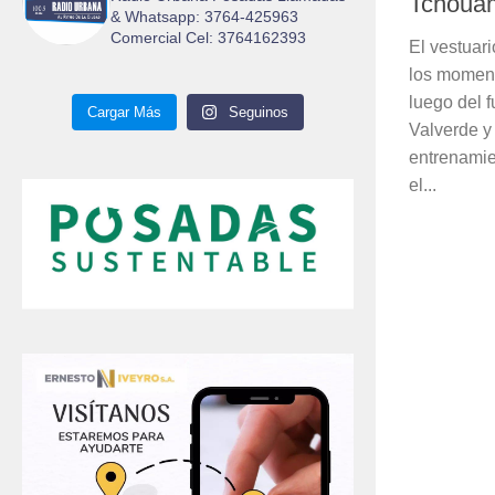
Tchoua
& Whatsapp: 3764-425963
Comercial Cel: 3764162393
El vestuar
los moment
luego del 
Cargar Más
Seguinos
Valverde y
entrenamie
el...