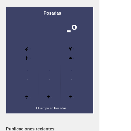
Posadas
-º
-
-
-
-
-
-
-
-
-
-
-
-
-
El tiempo en Posadas
Publicaciones recientes