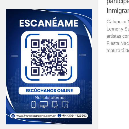
particip
Inmigra
Catupecu M
Lerner y S
artistas co
Fiesta Nac
realizará d