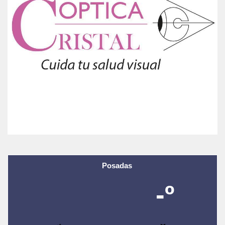
Posadas
-º