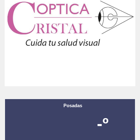
Posadas
-º