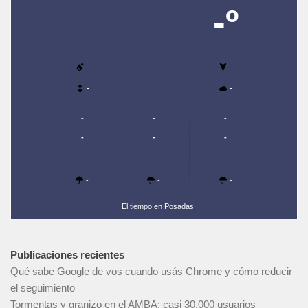
-º
-
-
-
-
-
-
-
-
-
-
-
-
-
El tiempo en Posadas
Publicaciones recientes
Qué sabe Google de vos cuando usás Chrome y cómo reducir
el seguimiento
Tormentas y granizo en el AMBA: casi 30.000 usuarios