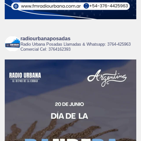
radiourbanaposadas
Radio Urbana Posadas Llamadas & Whatsapp: 3764-425963
Comercial Cel: 3764162393