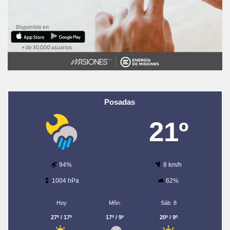
Posadas
21º
94%
8 km/h
1004 hPa
62%
Hoy
Mñn.
Sáb. 8
27º / 17º
17º / 9º
20º / 9º