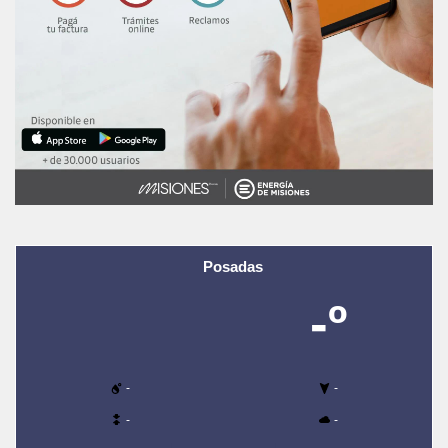
Posadas
-º
-
-
-
-