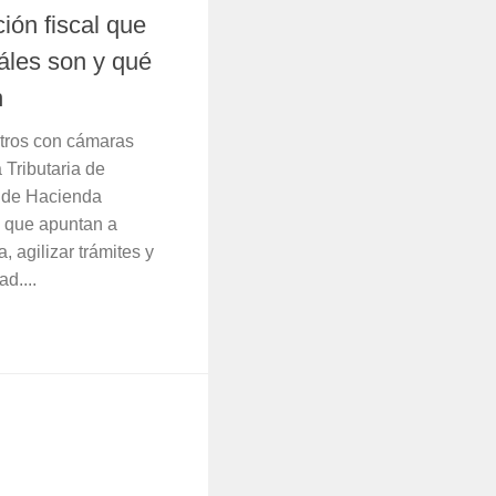
ción fiscal que
áles son y qué
n
tros con cámaras
 Tributaria de
o de Hacienda
s que apuntan a
a, agilizar trámites y
d....