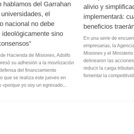
 hablamos del Garrahan
alivio y simplifica
 universidades, el
implementará: cu
o nacional no debe
beneficios traerá
e ideológicamente sino
En una serie de encuen
consensos”
empresarias, la Agencia
Misiones y el Ministeri
o de Hacienda de Misiones, Adolfo
delinearon las accione
presó su adhesión a la movilización
reducir la carga tributari
 defensa del financiamiento
fomentar la competitivida
io que se realiza este jueves en
ís «porque yo soy un egresado...