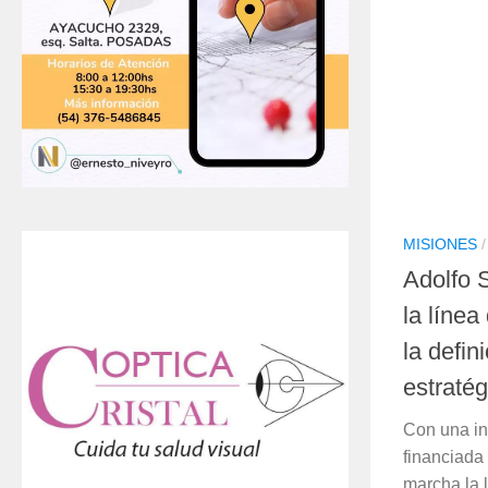
MISIONES
Adolfo S
la líne
la defi
estratég
Con una in
financiada
marcha la l