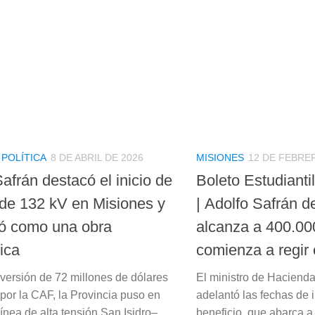
/
POLÍTICA
8 DE ABRIL DE 2026
MISIONES
12 DE FEBRE
afrán destacó el inicio de
Boleto Estudianti
a de 132 kV en Misiones y
| Adolfo Safrán d
nió como una obra
alcanza a 400.00
ica
comienza a regir 
versión de 72 millones de dólares
El ministro de Hacienda
 por la CAF, la Provincia puso en
adelantó las fechas de
ínea de alta tensión San Isidro–
beneficio, que abarca a