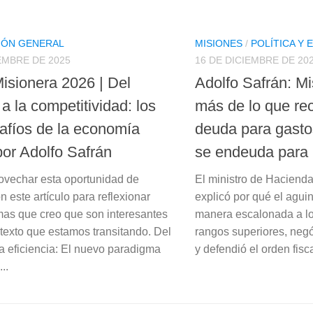
IÓN GENERAL
MISIONES
/
POLÍTICA Y
EMBRE DE 2025
16 DE DICIEMBRE DE 20
Misionera 2026 | Del
Adolfo Safrán: M
a la competitividad: los
más de lo que re
safíos de la economía
deuda para gastos
por Adolfo Safrán
se endeuda para 
ovechar esta oportunidad de
El ministro de Hacienda
 este artículo para reflexionar
explicó por qué el agui
mas que creo que son interesantes
manera escalonada a lo
ntexto que estamos transitando. Del
rangos superiores, negó
la eficiencia: El nuevo paradigma
y defendió el orden fisca
..