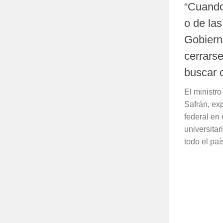
“Cuando
o de las
Gobiern
cerrars
buscar 
El ministr
Safrán, ex
federal en
universitar
todo el pa