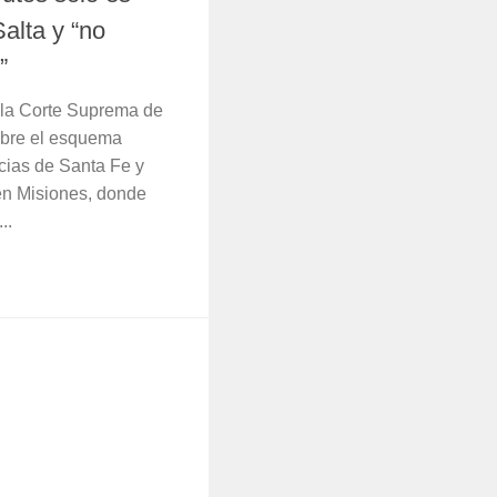
alta y “no
”
e la Corte Suprema de
obre el esquema
ncias de Santa Fe y
en Misiones, donde
..