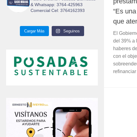
préstam
& Whatsapp: 3764-425963
“Es una
Comercial Cel: 3764162393
que ate
Cargar Más
Seguinos
El Gobiern
del 39% a 
haberes de
con el obje
sobreende
refinanciar