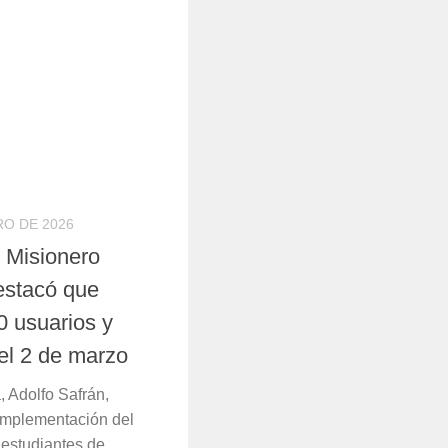
RO DE 2026
l Misionero
estacó que
0 usuarios y
el 2 de marzo
, Adolfo Safrán,
 implementación del
 estudiantes de