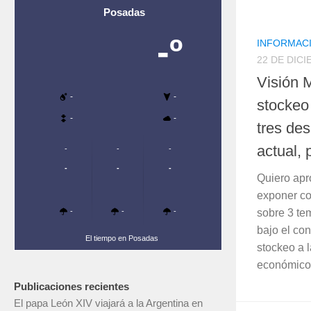
Posadas
-º
INFORMAC
22 DE DICI
Visión 
-
-
stockeo 
-
-
tres de
actual, 
-
-
-
-
-
-
Quiero apr
exponer con
-
-
-
sobre 3 te
bajo el co
El tiempo en Posadas
stockeo a 
económico.
Publicaciones recientes
El papa León XIV viajará a la Argentina en