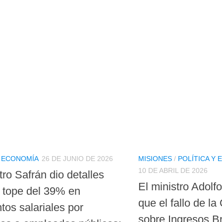
Y ECONOMÍA
26 DE JUNIO DE 2026
MISIONES
/
POLÍTICA Y
10 DE ABRIL DE 2026
tro Safrán dio detalles
El ministro Adolf
l tope del 39% en
que el fallo de l
tos salariales por
sobre Ingresos Br