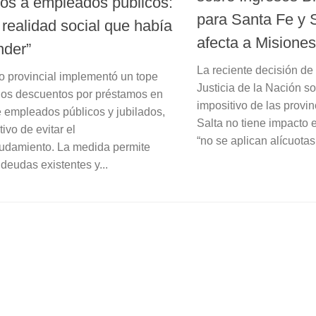
os a empleados públicos:
para Santa Fe y S
 realidad social que había
afecta a Misiones
nder”
La reciente decisión d
o provincial implementó un tope
Justicia de la Nación s
los descuentos por préstamos en
impositivo de las provi
 empleados públicos y jubilados,
Salta no tiene impacto 
tivo de evitar el
“no se aplican alícuotas.
udamiento. La medida permite
 deudas existentes y...