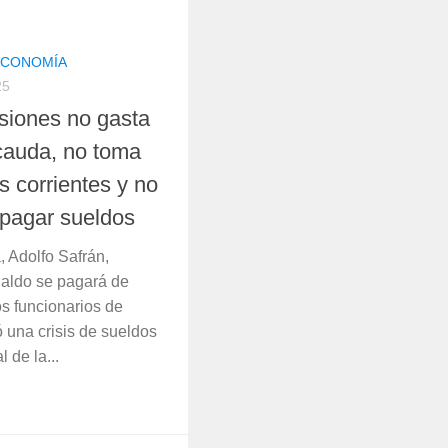
 ECONOMÍA
25
isiones no gasta
cauda, no toma
 corrientes y no
pagar sueldos
, Adolfo Safrán,
naldo se pagará de
s funcionarios de
 una crisis de sueldos
l de la...