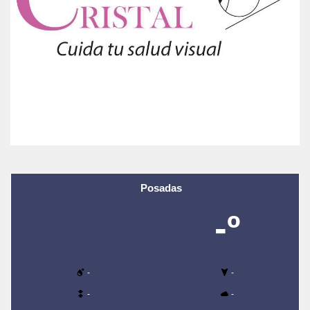
Posadas
-º
-
-
-
-