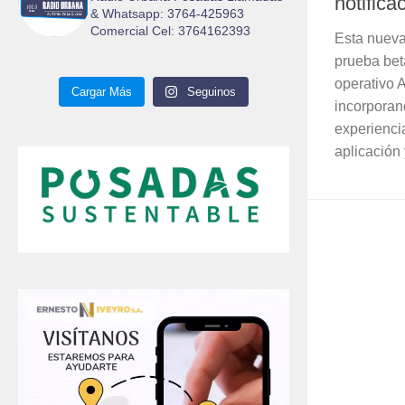
notifica
& Whatsapp: 3764-425963
Comercial Cel: 3764162393
Esta nueva
prueba bet
operativo 
Cargar Más
Seguinos
incorporan
experienci
aplicación 