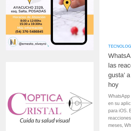
TECNOLOG
WhatsAp
las rea
gusta’ a
hoy
WhatsApp 
en su apli
para iOS. 
reacciones
meses, Wha