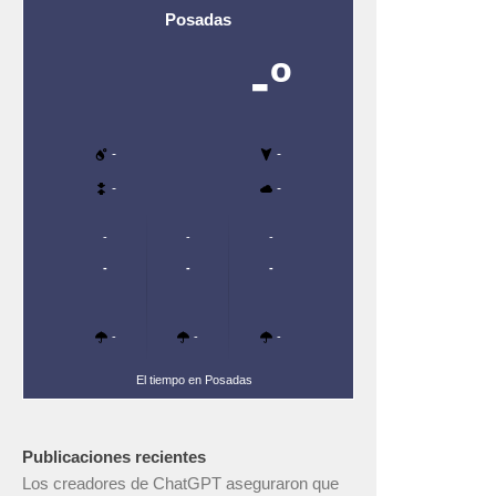
Posadas
-º
-
-
-
-
-
-
-
-
-
-
-
-
-
El tiempo en Posadas
Publicaciones recientes
Los creadores de ChatGPT aseguraron que