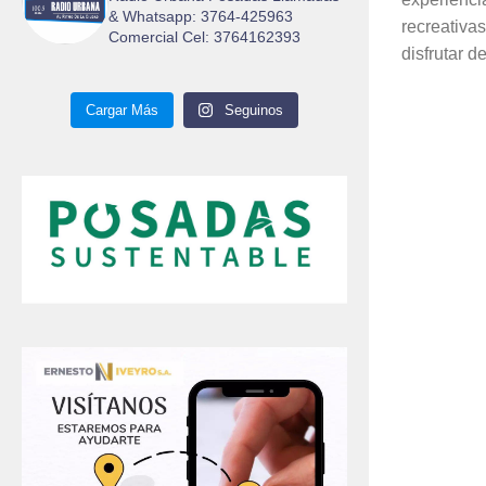
& Whatsapp: 3764-425963
recreativa
Comercial Cel: 3764162393
disfrutar d
Cargar Más
Seguinos