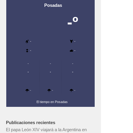
Posadas
-º
-
-
-
-
-
-
-
-
-
-
-
-
-
El tiempo en Posadas
Publicaciones recientes
El papa León XIV viajará a la Argentina en