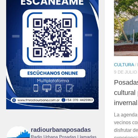
CULTURA
/
9 DE JULIO
Posadas
cultural
invernal
La agenda 
vecinos co
radiourbanaposadas
disfrutar d
Radio Urbana Posadas Llamadas
experienci