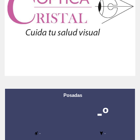
Posadas
-º
-
-