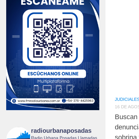
JUDICIALE
16 DE AGO
Buscan 
denunci
radiourbanaposadas
sobrina
Radio Urbana Posadas Llamadas