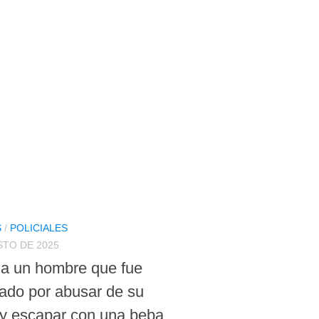
S
/
POLICIALES
STO DE 2025
a un hombre que fue
ado por abusar de su
 y escapar con una beba