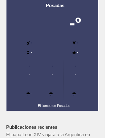
Posadas
-º
-
-
-
-
-
-
-
-
-
-
-
-
-
El tiempo en Posadas
Publicaciones recientes
El papa León XIV viajará a la Argentina en