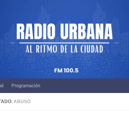
nd
Programación
TADO:
ABUSO