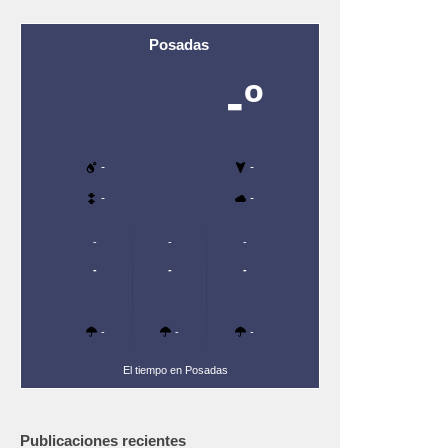
Posadas
-º
-
-
-
-
-
-
-
-
-
-
-
-
-
El tiempo en Posadas
Publicaciones recientes