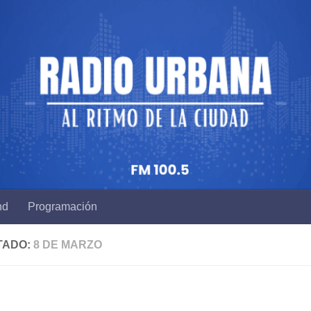
nd
Programación
TADO:
8 DE MARZO