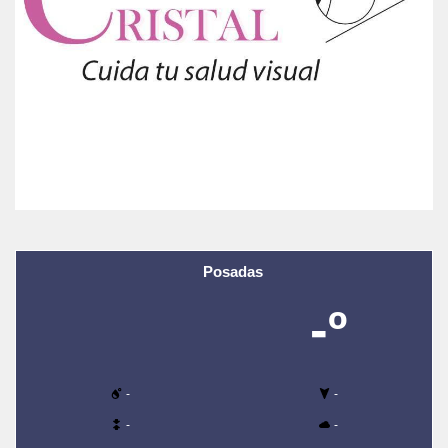
Posadas
-º
-
-
-
-