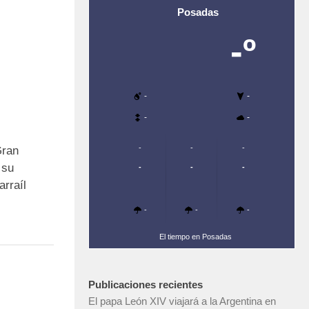
Posadas
-º
-
-
-
-
-
-
-
Gran
 su
-
-
-
arraíl
-
-
-
El tiempo en Posadas
Publicaciones recientes
El papa León XIV viajará a la Argentina en