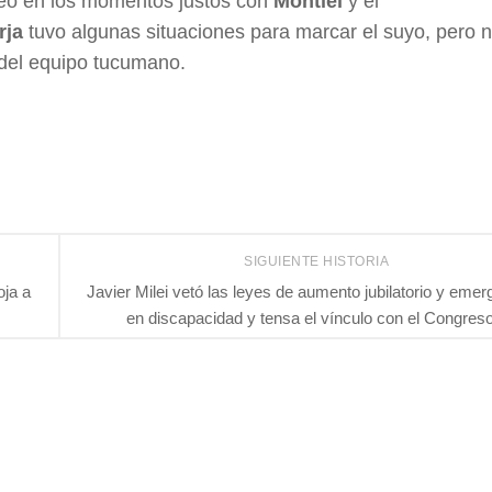
peó en los momentos justos con
Montiel
y el
rja
tuvo algunas situaciones para marcar el suyo, pero 
s del equipo tucumano.
SIGUIENTE HISTORIA
oja a
Javier Milei vetó las leyes de aumento jubilatorio y emer
en discapacidad y tensa el vínculo con el Congres