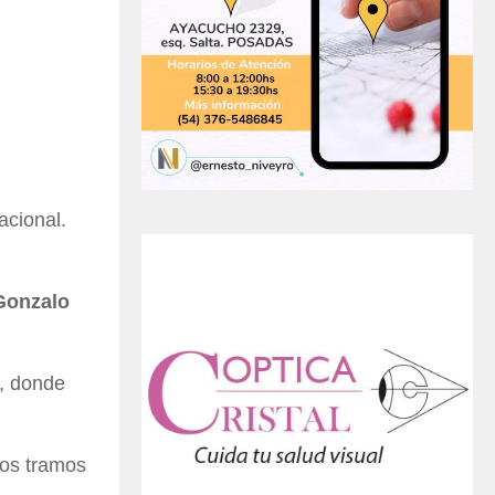
acional.
Gonzalo
a, donde
nos tramos