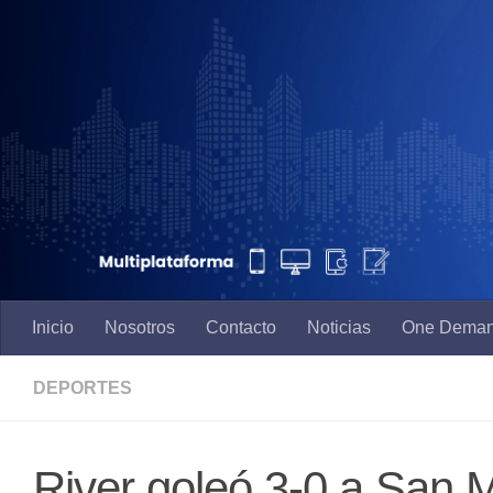
Saltar al contenido
Inicio
Nosotros
Contacto
Noticias
One Dema
DEPORTES
River goleó 3-0 a San 