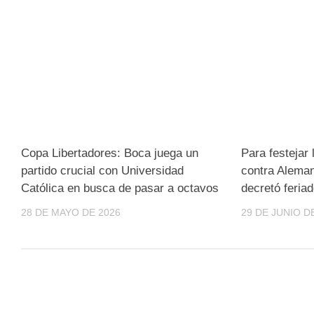
Copa Libertadores: Boca juega un
Para festejar 
partido crucial con Universidad
contra Aleman
Católica en busca de pasar a octavos
decretó feria
28 DE MAYO DE 2026
29 DE JUNIO D