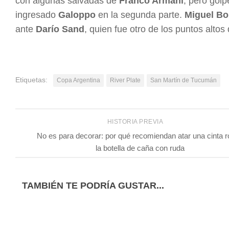
con algunas salvadas de
Franco Armani
, pero gol
ingresado
Galoppo
en la segunda parte.
Miguel Bo
ante
Darío Sand
, quien fue otro de los puntos alto
Etiquetas:
Copa Argentina
River Plate
San Martín de Tucumán
HISTORIA PREVIA
No es para decorar: por qué recomiendan atar una cinta r
la botella de caña con ruda
TAMBIÉN TE PODRÍA GUSTAR...