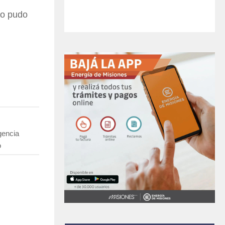
no pudo
gencia
o