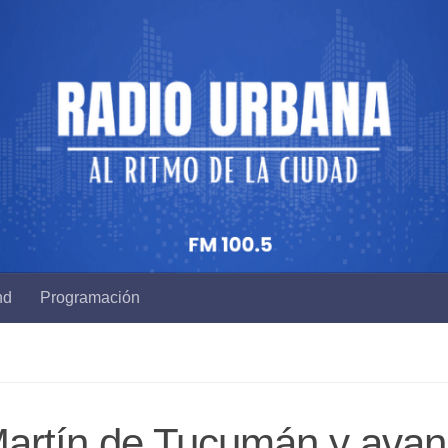
nd
Programación
Martín de Tucumán y avan