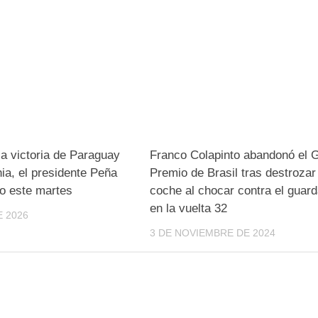
la victoria de Paraguay
Franco Colapinto abandonó el 
ia, el presidente Peña
Premio de Brasil tras destrozar
do este martes
coche al chocar contra el guard
en la vuelta 32
E 2026
3 DE NOVIEMBRE DE 2024