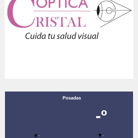
Posadas
-º
-
-