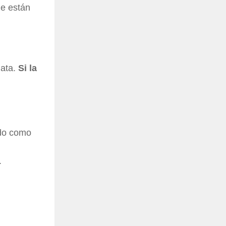
ue están
iata.
Si la
ndo como
.