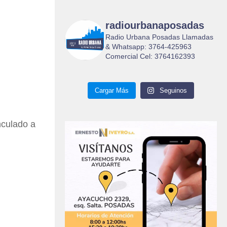
radiourbanaposadas
Radio Urbana Posadas Llamadas
& Whatsapp: 3764-425963
Comercial Cel: 3764162393
Cargar Más
Seguinos
nculado a
l