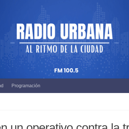
nd
Programación
 un operativo contra la t