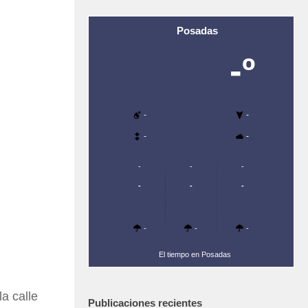
Posadas
-º
-
-
-
-
-
-
-
-
-
-
-
-
-
El tiempo en Posadas
a calle
Publicaciones recientes