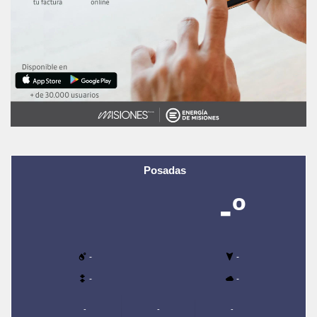
Posadas
-º
-
-
-
-
-
-
-