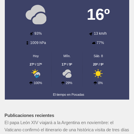
16º
93%
13 km/h
1009 hPa
77%
Hoy
Mñn.
Sáb. 8
27º / 17º
17º / 9º
20º / 9º
100%
29%
0%
El tiempo en Posadas
Publicaciones recientes
El papa León XIV viajará a la Argentina en noviembre: el
Vaticano confirmó el itinerario de una histórica visita de tres días