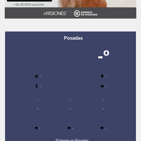
Posadas
-º
-
-
-
-
-
-
-
-
-
-
-
-
-
El tiempo en Posadas