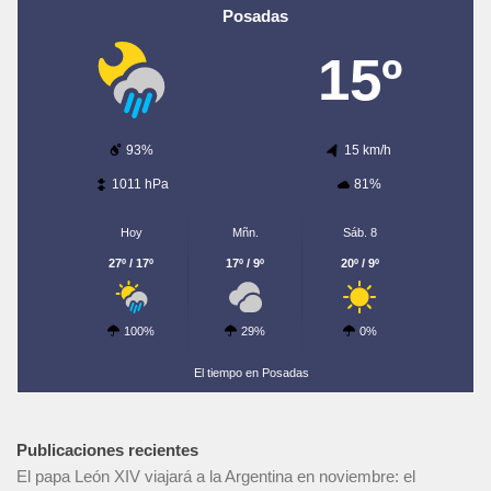
Posadas
15º
93%
15 km/h
1011 hPa
81%
Hoy
Mñn.
Sáb. 8
27º / 17º
17º / 9º
20º / 9º
100%
29%
0%
El tiempo en Posadas
Publicaciones recientes
El papa León XIV viajará a la Argentina en noviembre: el