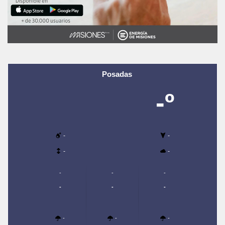
Posadas
-º
-
-
-
-
-
-
-
-
-
-
-
-
-