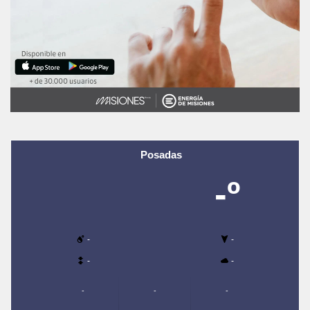
Posadas
-º
-
-
-
-
-
-
-