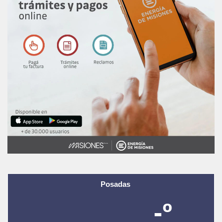
Posadas
-º