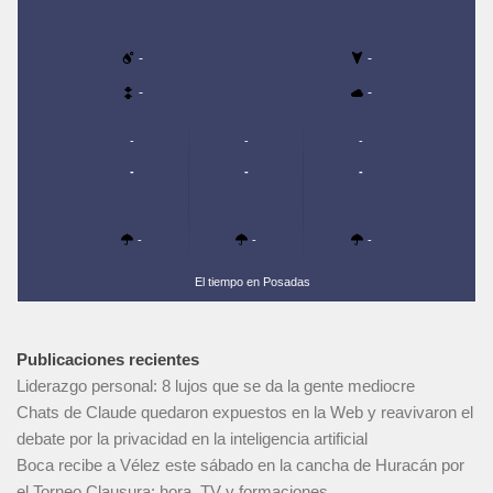
-
-
-
-
-
-
-
-
-
-
-
-
-
El tiempo en Posadas
Publicaciones recientes
Liderazgo personal: 8 lujos que se da la gente mediocre
Chats de Claude quedaron expuestos en la Web y reavivaron el
debate por la privacidad en la inteligencia artificial
Boca recibe a Vélez este sábado en la cancha de Huracán por
el Torneo Clausura: hora, TV y formaciones