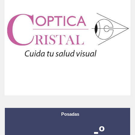
Posadas
-º