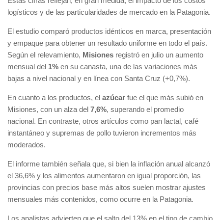
Estas cifras reflejan, en gran medida, el impacto de los costos
logísticos y de las particularidades de mercado en la Patagonia.
El estudio comparó productos idénticos en marca, presentación
y empaque para obtener un resultado uniforme en todo el país.
Según el relevamiento,
Misiones
registró en julio un aumento
mensual del
1%
en su canasta, una de las variaciones más
bajas a nivel nacional y en línea con Santa Cruz (+0,7%).
En cuanto a los productos, el
azúcar
fue el que más subió en
Misiones, con un alza del
7,6%
, superando el promedio
nacional. En contraste, otros artículos como pan lactal, café
instantáneo y supremas de pollo tuvieron incrementos más
moderados.
El informe también señala que, si bien la inflación anual alcanzó
el 36,6% y los alimentos aumentaron en igual proporción, las
provincias con precios base más altos suelen mostrar ajustes
mensuales más contenidos, como ocurre en la Patagonia.
Los analistas advierten que el salto del 13% en el tipo de cambio