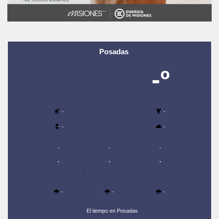
Posadas
-º
-
-
-
-
-
-
-
-
-
-
-
-
-
El tiempo en Posadas