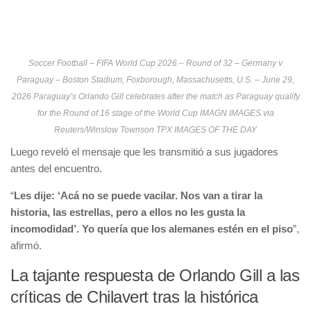
Soccer Football – FIFA World Cup 2026 – Round of 32 – Germany v
Paraguay – Boston Stadium, Foxborough, Massachusetts, U.S. – June 29,
2026 Paraguay’s Orlando Gill celebrates after the match as Paraguay qualify
for the Round of 16 stage of the World Cup IMAGN IMAGES via
Reuters/Winslow Townson TPX IMAGES OF THE DAY
Luego reveló el mensaje que les transmitió a sus jugadores
antes del encuentro.
“
Les dije: ‘Acá no se puede vacilar. Nos van a tirar la
historia, las estrellas, pero a ellos no les gusta la
incomodidad’. Yo quería que los alemanes estén en el piso
”,
afirmó.
La tajante respuesta de Orlando Gill a las
críticas de Chilavert tras la histórica