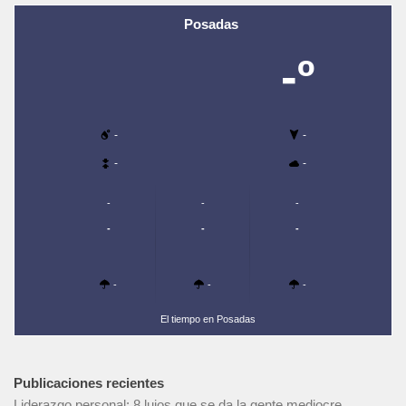
Posadas
-º
-
-
-
-
-
-
-
-
-
-
-
-
-
El tiempo en Posadas
Publicaciones recientes
Liderazgo personal: 8 lujos que se da la gente mediocre