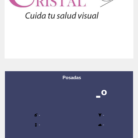
Posadas
-º
-
-
-
-