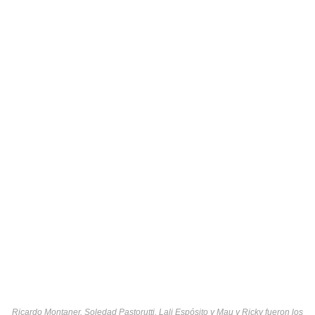
Ricardo Montaner, Soledad Pastorutti, Lali Espósito y Mau y Ricky fueron los