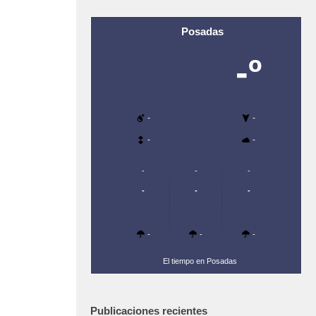
Posadas
-º
-
-
-
-
-
-
-
-
-
-
-
-
-
El tiempo en Posadas
Publicaciones recientes