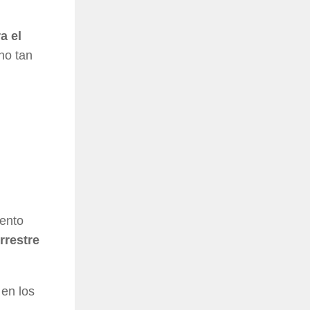
a el
uno tan
mento
rrestre
o
en los