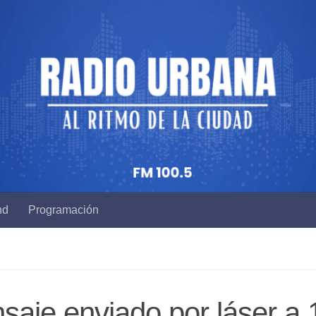
nd
Programación
nsaje enviado por láser a 