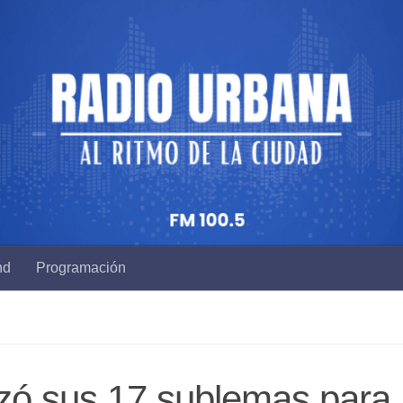
nd
Programación
zó sus 17 sublemas para