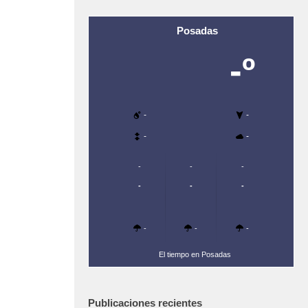
Posadas
-º
-
-
-
-
-
-
-
-
-
-
-
-
-
El tiempo en Posadas
Publicaciones recientes