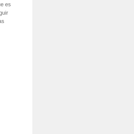
ue es
guir
as