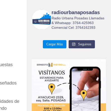
radiourbanaposadas
Radio Urbana Posadas Llamadas
& Whatsapp: 3764-425963
Comercial Cel: 3764162393
Cargar Más
Seguinos
puestas
diseñados
sidades de
ando