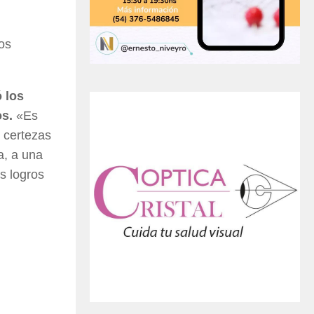
los
 los
os.
«Es
 certezas
a, a una
os logros