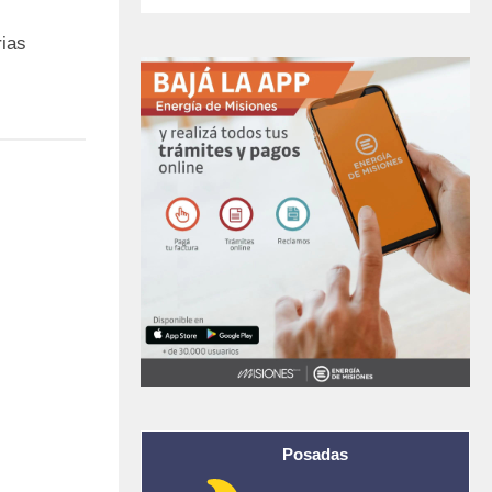
l
rias
Posadas