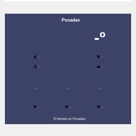
Posadas
-º
-
-
-
-
-
-
-
-
-
-
-
-
-
El tiempo en Posadas