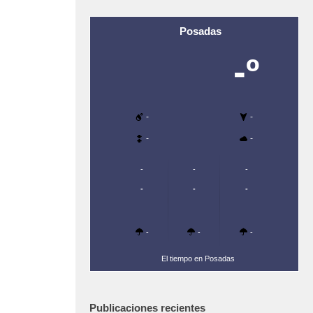
Posadas
-º
-
-
-
-
-
-
-
-
-
-
-
-
-
El tiempo en Posadas
Publicaciones recientes