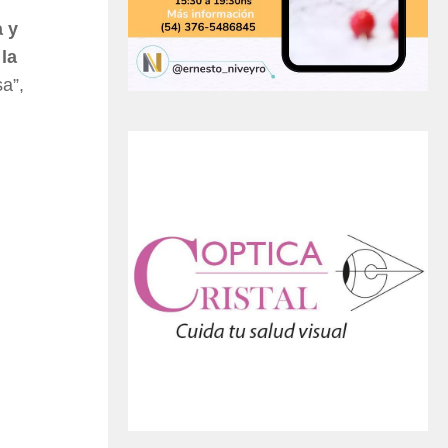
a y
la
a”,