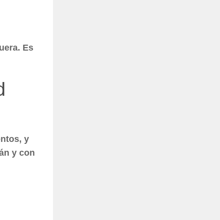
uera. Es
d
ntos, y
mán y con