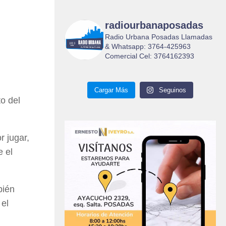
radiourbanaposadas
Radio Urbana Posadas Llamadas
& Whatsapp: 3764-425963
Comercial Cel: 3764162393
Cargar Más
Seguinos
o del
r jugar,
e el
bién
 el