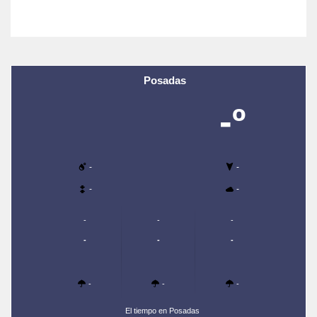
Posadas
-º
-
-
-
-
-
-
-
-
-
-
-
-
-
El tiempo en Posadas