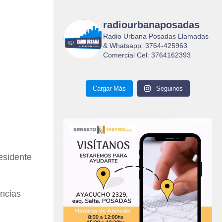
radiourbanaposadas
Radio Urbana Posadas Llamadas
& Whatsapp: 3764-425963
Comercial Cel: 3764162393
Cargar Más
Seguinos
esidente
encias