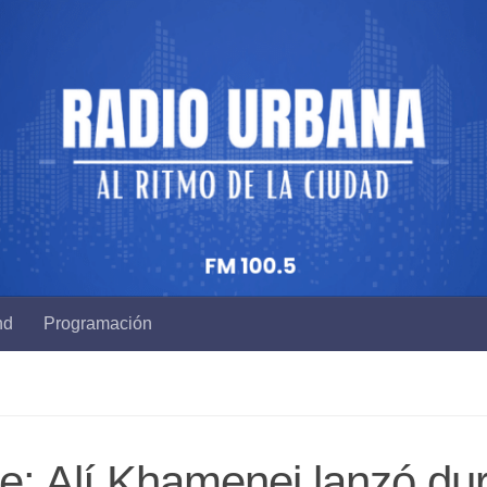
nd
Programación
e: Alí Khamenei lanzó du