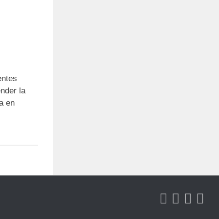
entes
nder la
ña en