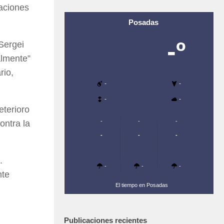
caciones
Posadas
-º
 Sergei
almente”
rio,
-
-
-
-
eterioro
-
-
-
ontra la
-
-
-
.
-
-
-
nte
El tiempo en Posadas
Publicaciones recientes