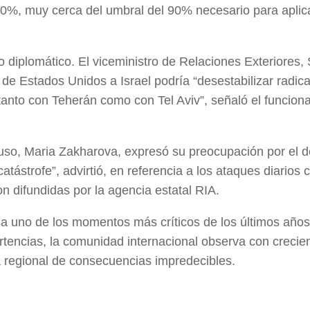
 60%, muy cerca del umbral del 90% necesario para apli
o diplomático. El viceministro de Relaciones Exteriores,
a de Estados Unidos a Israel podría “desestabilizar radic
nto con Teherán como con Tel Aviv”, señaló el funciona
 ruso, Maria Zakharova, expresó su preocupación por el d
tástrofe”, advirtió, en referencia a los ataques diarios c
on difundidas por la agencia estatal RIA.
esa uno de los momentos más críticos de los últimos años
tencias, la comunidad internacional observa con crecie
a regional de consecuencias impredecibles.