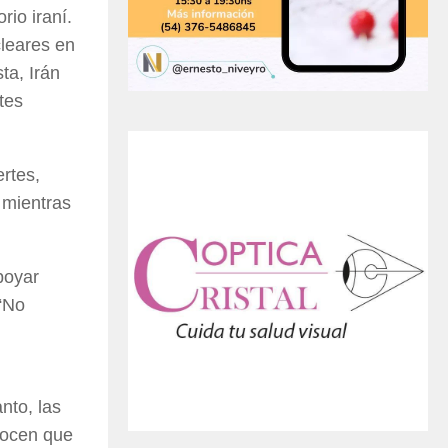
rio iraní.
cleares en
ta, Irán
tes
rtes,
 mientras
poyar
 “No
nto, las
nocen que