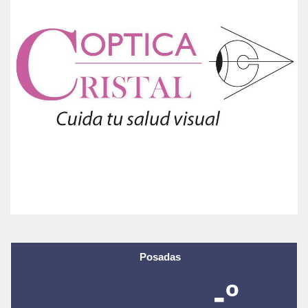
Posadas
-º