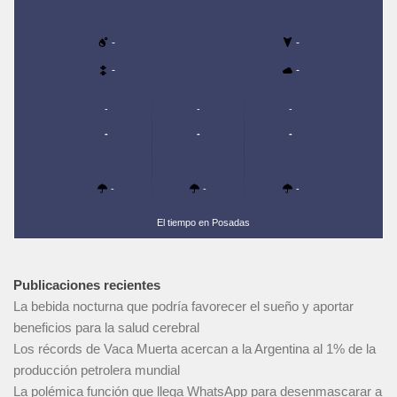
-
-
-
-
-
-
-
-
-
-
-
-
-
El tiempo en Posadas
Publicaciones recientes
La bebida nocturna que podría favorecer el sueño y aportar
beneficios para la salud cerebral
Los récords de Vaca Muerta acercan a la Argentina al 1% de la
producción petrolera mundial
La polémica función que llega WhatsApp para desenmascarar a