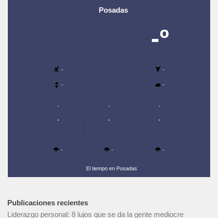
Posadas
-º
-
-
-
-
-
-
-
-
-
-
-
-
-
El tiempo en Posadas
Publicaciones recientes
Liderazgo personal: 8 lujos que se da la gente mediocre