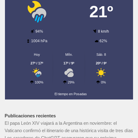
21º
94%
8 km/h
1004 hPa
62%
Hoy
Mñn.
Sáb. 8
27º / 17º
17º / 9º
20º / 9º
100%
29%
0%
El tiempo en Posadas
Publicaciones recientes
El papa León XIV viajará a la Argentina en noviembre: el
Vaticano confirmó el itinerario de una histórica visita de tres días
Los creadores de ChatGPT aseguraron que su próxima