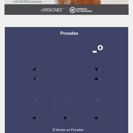
Posadas
-º
-
-
-
-
-
-
-
-
-
-
-
-
-
El tiempo en Posadas