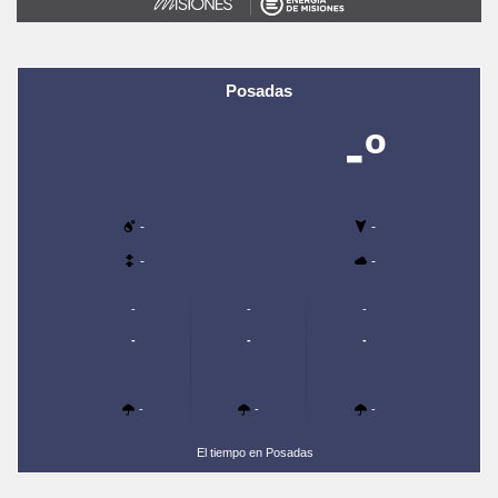
Posadas
-º
-
-
-
-
-
-
-
-
-
-
-
-
-
El tiempo en Posadas