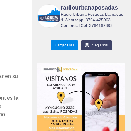
radiourbanaposadas
Radio Urbana Posadas Llamadas
& Whatsapp: 3764-425963
Comercial Cel: 3764162393
Cargar Más
Seguinos
ar en su
ora es
la
e
omo