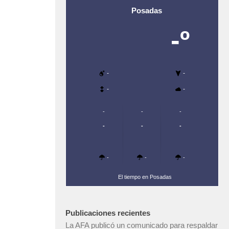
Posadas
-º
-
-
-
-
-
-
-
-
-
-
-
-
-
El tiempo en Posadas
Publicaciones recientes
La AFA publicó un comunicado para respaldar