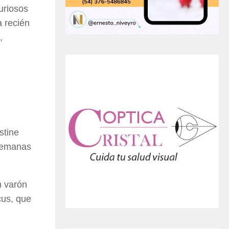
uriosos
a recién
,
stine
 semanas
n varón
cus, que