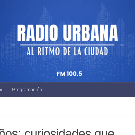
nd
Programación
os: curiosidades que