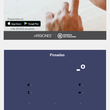
Posadas
-º
-
-
-
-
-
-
-