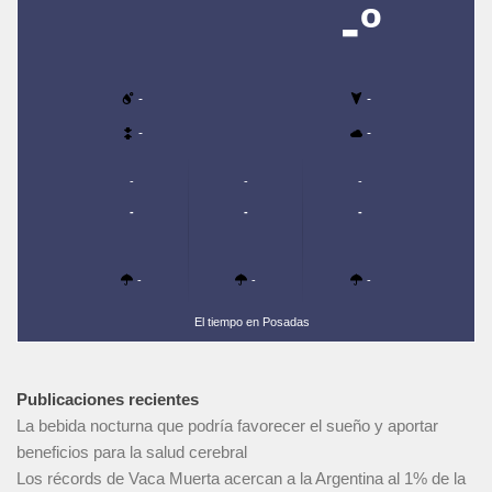
-º
-
-
-
-
-
-
-
-
-
-
-
-
-
El tiempo en Posadas
Publicaciones recientes
La bebida nocturna que podría favorecer el sueño y aportar
beneficios para la salud cerebral
Los récords de Vaca Muerta acercan a la Argentina al 1% de la