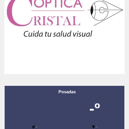
Posadas
-º
-
-